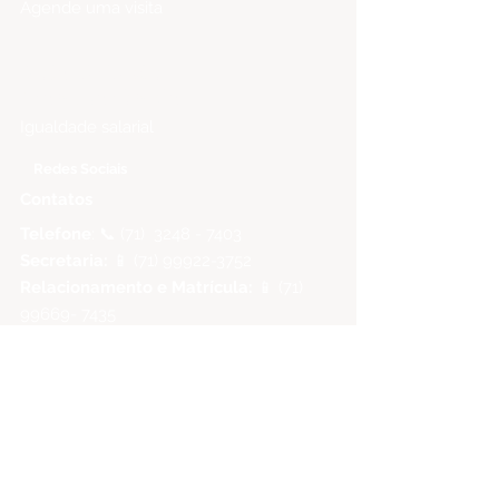
Agende uma visita
Relatório de
Transparência
Igualdade salarial
Redes Sociais
Contatos
Telefone
: 📞 (71)
3248 - 7403
Secretaria:
📱
(71) 99922-3752
Relacionamento e Matrícula:
📱
(71)
99669- 7435
Endereço
R. Ceará, 852 - Pituba
Salvador - BA, 41830-450
Como chegar