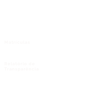
Ensino
Fundamental
Ensino
Médio
Programa
Bilíngue
Matrículas
Agende uma visita
Relatório de
Transparência
Igualdade salarial
Redes Sociais
Contatos
Telefone
: 📞 (71)
3248 - 7403
Secretaria:
📱
(71) 99922-3752