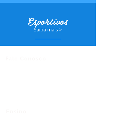
Esportivos
Saiba mais >
Fale Conosco
Envie-nos uma
mensagem
Convênios
Trabalhe
Conosco
Ensino
Educação
Infantil