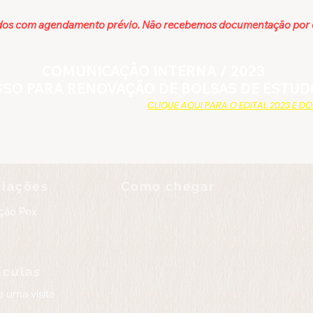
zados com agendamento prévio. Não recebemos documentação por
COMUNICAÇÃO INTERNA / 2023
SO PARA RENOVAÇÃO DE BOLSAS DE ESTUD
CLIQUE AQUI PARA O EDITAL 2023 E 
iações
Como chegar
ção Pex
ículas
 uma visita