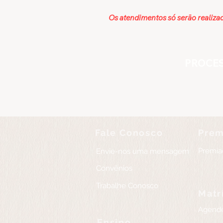
Os atendimentos só serão reali
PROCES
Fale Conosco
Prem
Premia
Envie-nos uma mensagem
Convênios
Trabalhe Conosco
Matr
Agende
Ensino