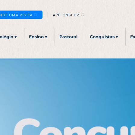
NDE UMA VISITA
APP CNSLUZ
olégio ▾
Ensino ▾
Pastoral
Conquistas ▾
Ex